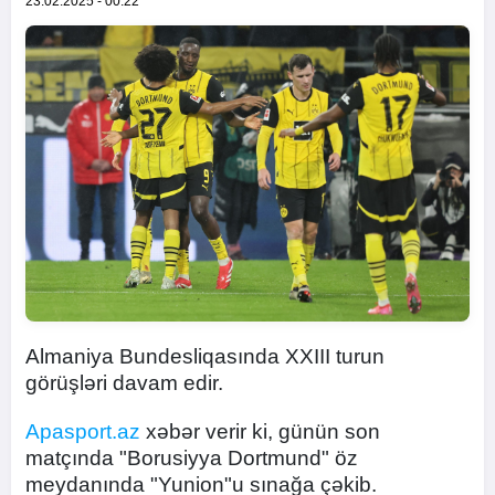
23.02.2025 - 00:22
Almaniya Bundesliqasında XXIII turun
görüşləri davam edir.
Apasport.az
xəbər verir ki, günün son
matçında "Borusiyya Dortmund" öz
meydanında "Yunion"u sınağa çəkib.