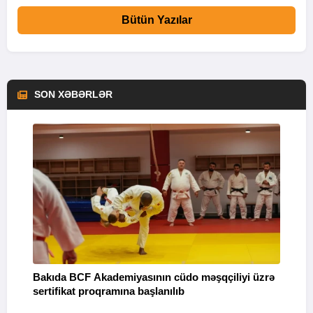
Bütün Yazılar
SON XƏBƏRLƏR
Bakıda BCF Akademiyasının cüdo məşqçiliyi üzrə
“
sertifikat proqramına başlanılıb