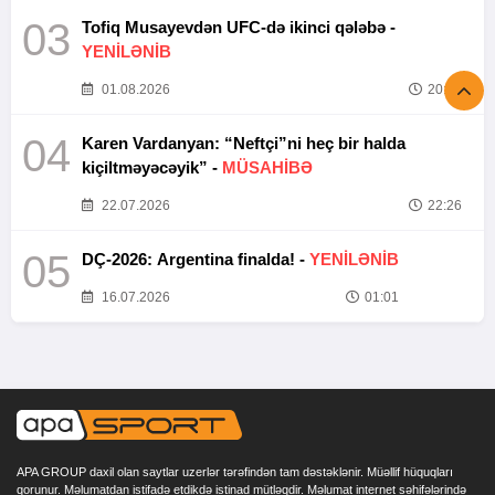
03
Tofiq Musayevdən UFC-də ikinci qələbə -
YENİLƏNİB
01.08.2026
20:52
04
Karen Vardanyan: “Neftçi”ni heç bir halda
kiçiltməyəcəyik” -
MÜSAHİBƏ
22.07.2026
22:26
05
DÇ-2026: Argentina finalda! -
YENİLƏNİB
16.07.2026
01:01
APA GROUP daxil olan saytlar uzerlər tərəfindən tam dəstəklənir. Müəllif hüquqları
qorunur. Məlumatdan istifadə etdikdə istinad mütləqdir. Məlumat internet səhifələrində