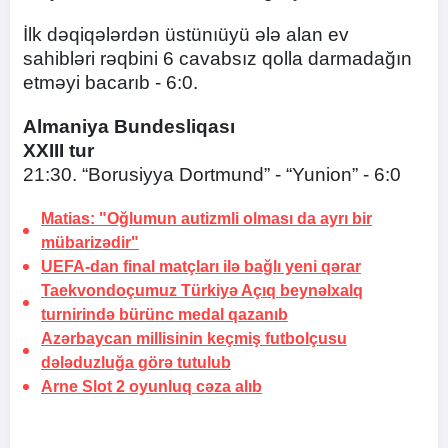
İlk dəqiqələrdən üstünıüyü ələ alan ev
sahibləri rəqbini 6 cavabsız qolla darmadağın
etməyi bacarıb - 6:0.
Almaniya Bundesliqası
XXIII tur
21:30. “Borusiyya Dortmund” - “Yunion” - 6:0
Matias: "Oğlumun autizmli olması da ayrı bir
mübarizədir"
UEFA-dan final matçları ilə bağlı yeni qərar
Taekvondoçumuz Türkiyə Açıq beynəlxalq
turnirində bürünc medal qazanıb
Azərbaycan millisinin keçmiş futbolçusu
dələduzluğa görə
tutulub
Arne Slot 2 oyunluq cəza alıb