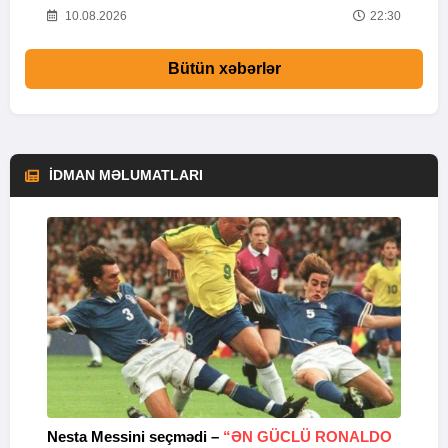
14
10.08.2026
22:30
Bütün xəbərlər
İDMAN MƏLUMATLARI
Nesta Messini seçmədi –
“ƏN GÜCLÜ RONALDO
“