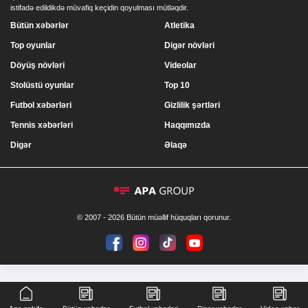
istifadə edildikdə müvafiq keçidin qoyulması mütləqdir.
Bütün xəbərlər
Atletika
Top oyunlar
Digər növləri
Döyüş növləri
Videolar
Stolüstü oyunlar
Top 10
Futbol xəbərləri
Gizlilik şərtləri
Tennis xəbərləri
Haqqımızda
Digər
Əlaqə
© 2007 - 2026 Bütün müəllif hüquqları qorunur.