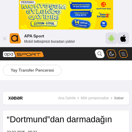
APA Sport
Mobil tətbiqimizi buradan yüklə!
Yay Transfer Pəncərəsi
XƏBƏR
Ana Səhifə
Milli çempionatlar
Xəbər
“Dortmund”dan darmadağın