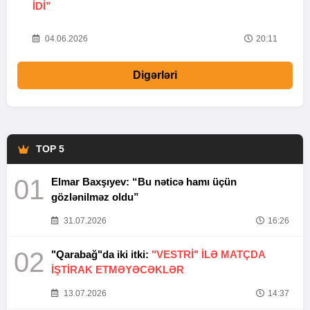
IDI”
V
20
04.06.2026
20:11
Digərləri
TOP 5
01
Elmar Baxşıyev: “Bu nəticə hamı üçün
gözlənilməz oldu”
31.07.2026
16:26
02
"Qarabağ"da iki itki:
"VESTRİ" İLƏ MATÇDA
İŞTİRAK ETMƏYƏCƏKLƏR
13.07.2026
14:37