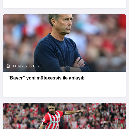
08.09.2025 - 16:23
"Bayer" yeni mütəxəssis ilə anlaşıb