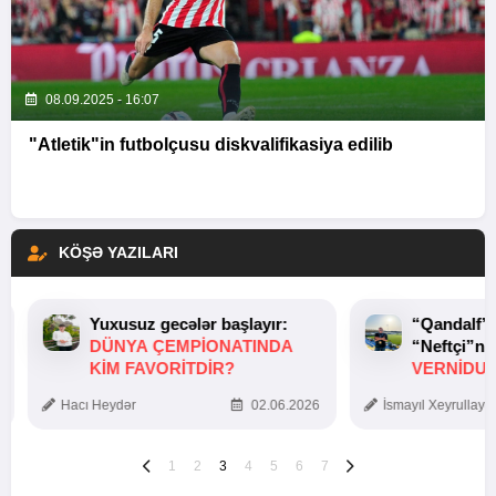
08.09.2025 - 16:07
"Atletik"in futbolçusu diskvalifikasiya edilib
KÖŞƏ YAZILARI
Yuxusuz gecələr başlayır:
“Qandalf”
DÜNYA ÇEMPIONATINDA
“Neftçi”ni
KIM FAVORITDIR?
VERNİDUB
TOXUNUŞ
Hacı Heydər
02.06.2026
İsmayıl Xeyrullaye
1
2
3
4
5
6
7