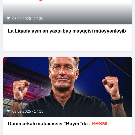
08.09.2025 - 17:35
La Liqada ayın ən yaxşı baş məşqçisi müəyyənləşib
08.09.2025 - 17:15
Danimarkalı mütəxəssis "Bayer"də -
RƏSMI