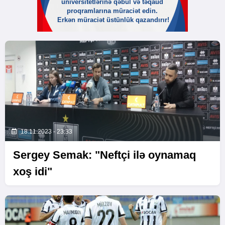
18.11.2023 - 23:33
Sergey Semak: "Neftçi ilə oynamaq
xoş idi"