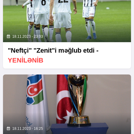
18.11.2023 - 23:03
"Neftçi" "Zenit"i məğlub etdi -
YENİLƏNİB
18.11.2023 - 16:25