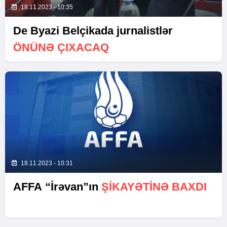
18.11.2023 - 10:35
De Byazi Belçikada jurnalistlər
ÖNÜNƏ ÇIXACAQ
18.11.2023 - 10:31
AFFA “İrəvan”ın
ŞIKAYƏTINƏ BAXDI