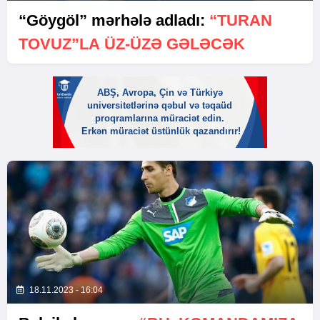
“Göygöl” mərhələ adladı:
“TURAN
TOVUZ”LA ÜZ-ÜZƏ GƏLƏCƏK
18.11.2023 - 16:04