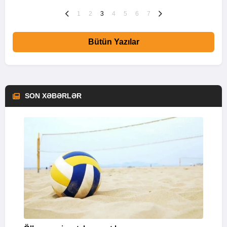
1
2
3
4
5
6
7
Bütün Yazılar
SON XƏBƏRLƏR