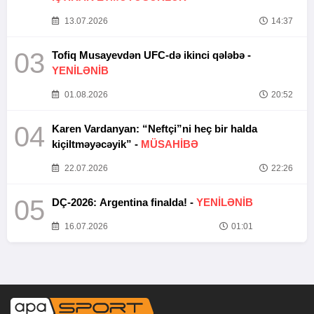
13.07.2026
14:37
03
Tofiq Musayevdən UFC-də ikinci qələbə -
YENİLƏNİB
01.08.2026
20:52
04
Karen Vardanyan: “Neftçi”ni heç bir halda
kiçiltməyəcəyik” -
MÜSAHİBƏ
22.07.2026
22:26
05
DÇ-2026: Argentina finalda! -
YENİLƏNİB
16.07.2026
01:01