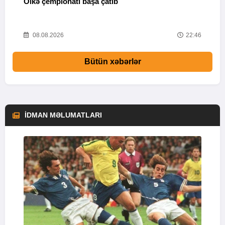
Ölkə çempionatı başa çatıb
T
37
08.08.2026
22:46
Bütün xəbərlər
İDMAN MƏLUMATLARI