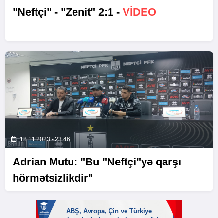
"Neftçi" - "Zenit" 2:1 -
VİDEO
18.11.2023 - 23:46
Adrian Mutu: "Bu "Neftçi"yə qarşı
hörmətsizlikdir"