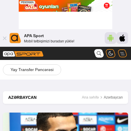
APA Sport
Mobil tətbiqimizi buradan yüklə!
Yay Transfer Pəncərəsi
AZƏRBAYCAN
Ana səhifə
Azərbaycan