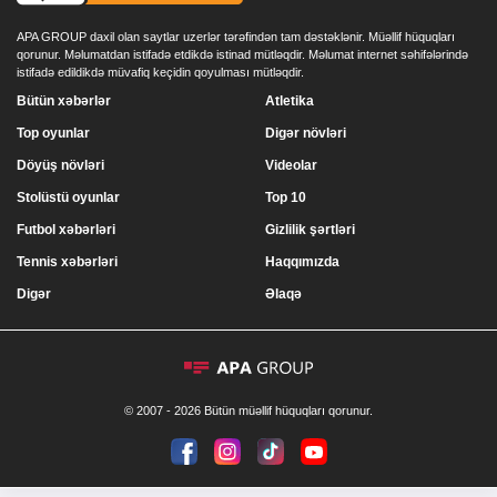
APA GROUP daxil olan saytlar uzerlər tərəfindən tam dəstəklənir. Müəllif hüquqları
qorunur. Məlumatdan istifadə etdikdə istinad mütləqdir. Məlumat internet səhifələrində
istifadə edildikdə müvafiq keçidin qoyulması mütləqdir.
Bütün xəbərlər
Atletika
Top oyunlar
Digər növləri
Döyüş növləri
Videolar
Stolüstü oyunlar
Top 10
Futbol xəbərləri
Gizlilik şərtləri
Tennis xəbərləri
Haqqımızda
Digər
Əlaqə
© 2007 - 2026 Bütün müəllif hüquqları qorunur.