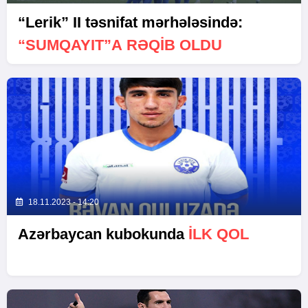
“Lerik” II təsnifat mərhələsində:
“SUMQAYIT”A RƏQIB OLDU
18.11.2023 - 14:20
Azərbaycan kubokunda
ILK QOL