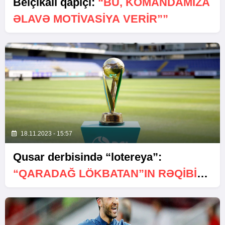
Belçikalı qapıçı:
“BU, KOMANDAMIZA
ƏLAVƏ MOTIVASIYA VERIR””
18.11.2023 - 15:57
Qusar derbisində “lotereya”:
“QARADAĞ LÖKBATAN”IN RƏQIBI
DƏQIQLƏŞDI