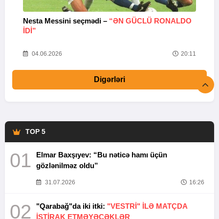
Nesta Messini seçmədi –
“ƏN GÜCLÜ RONALDO
“
IDI”
V
20
04.06.2026
20:11
Digərləri
TOP 5
01
Elmar Baxşıyev: “Bu nəticə hamı üçün
gözlənilməz oldu”
31.07.2026
16:26
02
"Qarabağ"da iki itki:
"VESTRİ" İLƏ MATÇDA
İŞTİRAK ETMƏYƏCƏKLƏR