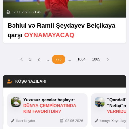
17.11.2023 - 21:49
Bəhlul və Ramil Şeydayev Belçikaya
qarşı
OYNAMAYACAQ
1
2
...
776
...
1064
1065
KÖŞƏ YAZILARI
Yuxusuz gecələr başlayır:
“Qandalf”
DÜNYA ÇEMPIONATINDA
“Neftçi”ni
KIM FAVORITDIR?
VERNİDUB
TOXUNUŞ
Hacı Heydər
02.06.2026
İsmayıl Xeyrullaye