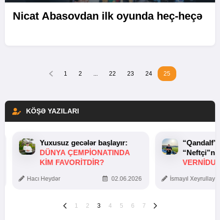
Nicat Abasovdan ilk oyunda heç-heçə
1
2
...
22
23
24
25
KÖŞƏ YAZILARI
Yuxusuz gecələr başlayır:
“Qandalf”
DÜNYA ÇEMPIONATINDA
“Neftçi”ni
KIM FAVORITDIR?
VERNİDUB
TOXUNUŞ
Hacı Heydər
02.06.2026
İsmayıl Xeyrullaye
1
2
3
4
5
6
7