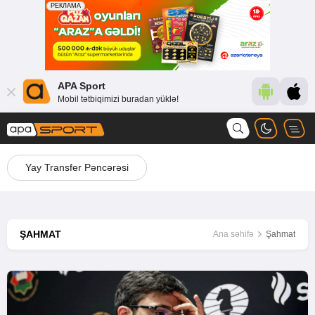
APA Sport
Mobil tətbiqimizi buradan yüklə!
Yay Transfer Pəncərəsi
ŞAHMAT
Ana səhifə
Şahmat