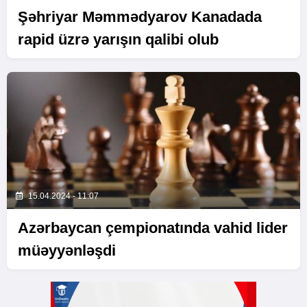
Şəhriyar Məmmədyarov Kanadada
rapid üzrə yarışın qalibi olub
15.04.2024 - 11:07
Azərbaycan çempionatında vahid lider
müəyyənləşdi