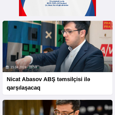
15.04.2024 - 09:59
Nicat Abasov ABŞ təmsilçisi ilə
qarşılaşacaq