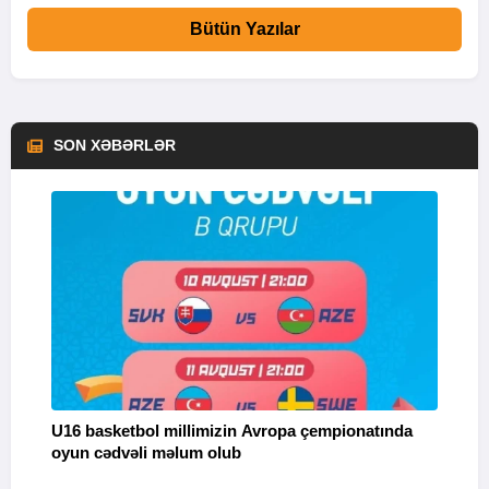
Bütün Yazılar
SON XƏBƏRLƏR
U16 basketbol millimizin Avropa çempionatında
M
oyun cədvəli məlum olub