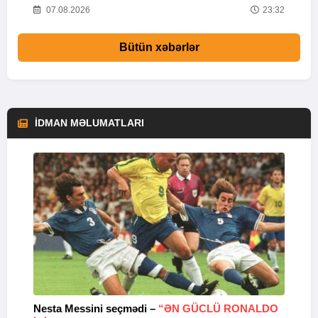
58
07.08.2026
23:32
Bütün xəbərlər
İDMAN MƏLUMATLARI
Nesta Messini seçmədi –
“ƏN GÜCLÜ RONALDO
“