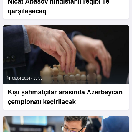
Nicat Abasov hindistanlı rəqibi ilə
qarşılaşacaq
09.04.2024 - 13:53
Kişi şahmatçılar arasında Azərbaycan
çempionatı keçiriləcək