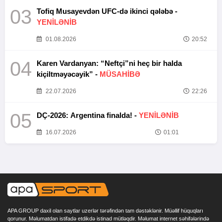
03
Tofiq Musayevdən UFC-də ikinci qələbə -
YENİLƏNİB
01.08.2026
20:52
04
Karen Vardanyan: “Neftçi”ni heç bir halda
kiçiltməyəcəyik” -
MÜSAHİBƏ
22.07.2026
22:26
05
DÇ-2026: Argentina finalda! -
YENİLƏNİB
16.07.2026
01:01
APA GROUP daxil olan saytlar uzerlər tərəfindən tam dəstəklənir. Müəllif hüquqları
qorunur. Məlumatdan istifadə etdikdə istinad mütləqdir. Məlumat internet səhifələrində