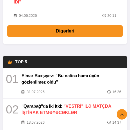
IDI”
V
20
04.06.2026
20:11
Digərləri
TOP 5
01
Elmar Baxşıyev: “Bu nəticə hamı üçün
gözlənilməz oldu”
31.07.2026
16:26
02
"Qarabağ"da iki itki:
"VESTRİ" İLƏ MATÇDA
İŞTİRAK ETMƏYƏCƏKLƏR
13.07.2026
14:37