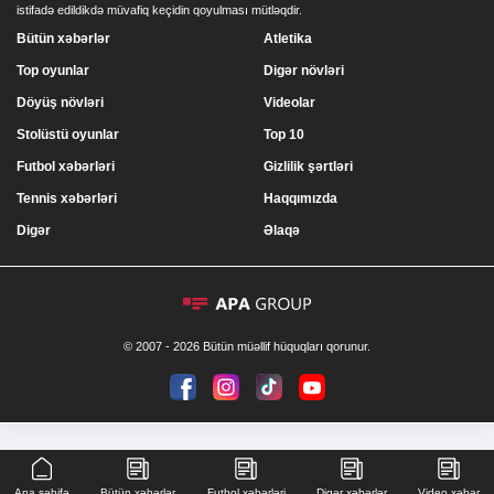
istifadə edildikdə müvafiq keçidin qoyulması mütləqdir.
Bütün xəbərlər
Atletika
Top oyunlar
Digər növləri
Döyüş növləri
Videolar
Stolüstü oyunlar
Top 10
Futbol xəbərləri
Gizlilik şərtləri
Tennis xəbərləri
Haqqımızda
Digər
Əlaqə
© 2007 - 2026 Bütün müəllif hüquqları qorunur.
Ana səhifə
Bütün xəbərlər
Futbol xəbərləri
Digər xəbərlər
Video xəbər