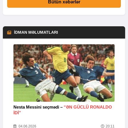
Bütün xəbərlər
İDMAN MƏLUMATLARI
Nesta Messini seçmədi –
“ƏN GÜCLÜ RONALDO
“
IDI”
V
20
04.06.2026
20:11