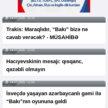
14.07.2009 - 12:10
Trakis: Maraqlıdır, “Bakı” bizə nə
cavab verəcək? - MÜSAHİBƏ
14.07.2009 - 12:03
Hacıyevskinin mesajı: qısqanc,
qəzəbli olmayın
14.07.2009 - 11:54
İsveçdə yaşayan azərbaycanlı gəmi ilə
“Bakı”nın oyununa gəldi