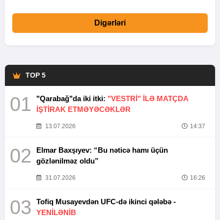
Digərləri
TOP 5
01
"Qarabağ"da iki itki:
"VESTRİ" İLƏ MATÇDA
İŞTİRAK ETMƏYƏCƏKLƏR
13.07.2026
14:37
02
Elmar Baxşıyev: “Bu nəticə hamı üçün
gözlənilməz oldu”
31.07.2026
16:26
03
Tofiq Musayevdən UFC-də ikinci qələbə -
YENİLƏNİB