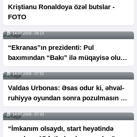
Kriştianu Ronaldoya özəl butslar -
FOTO
14.07.2009 - 08:14
“Ekranas”ın prezidenti: Pul
baxımından “Bakı” ilə müqayisə oluna
bilmərik - MÜSAHİBƏ
14.07.2009 - 07:52
Valdas Urbonas: Əsas odur ki, əhval-
ruhiyyə oyundan sonra pozulmasın -
MÜSAHİBƏ
14.07.2009 - 07:43
“İmkanım olsaydı, start heyətində