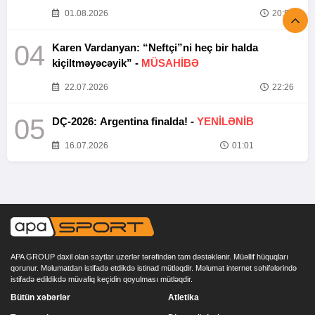
01.08.2026
20:52
04
Karen Vardanyan: “Neftçi”ni heç bir halda
kiçiltməyəcəyik” -
MÜSAHİBƏ
22.07.2026
22:26
05
DÇ-2026: Argentina finalda! -
YENİLƏNİB
16.07.2026
01:01
APA GROUP daxil olan saytlar uzerlər tərəfindən tam dəstəklənir. Müəllif hüquqları
qorunur. Məlumatdan istifadə etdikdə istinad mütləqdir. Məlumat internet səhifələrində
istifadə edildikdə müvafiq keçidin qoyulması mütləqdir.
Bütün xəbərlər
Atletika