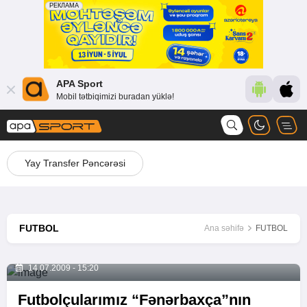
APA Sport
Mobil tətbiqimizi buradan yüklə!
Yay Transfer Pəncərəsi
FUTBOL
Ana səhifə
FUTBOL
14.07.2009 - 15:20
Futbolçularımız “Fənərbaxça”nın