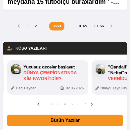
meydana 15 futbolçu buraxardım” -
MÜSAHİBƏ
1
2
...
9650
...
10165
10166
KÖŞƏ YAZILARI
Yuxusuz gecələr başlayır:
“Qandalf”
DÜNYA ÇEMPIONATINDA
“Neftçi”ni
KIM FAVORITDIR?
VERNİDUB
TOXUNUŞ
Hacı Heydər
02.06.2026
İsmayıl Xeyrullaye
1
2
3
4
5
6
7
Bütün Yazılar