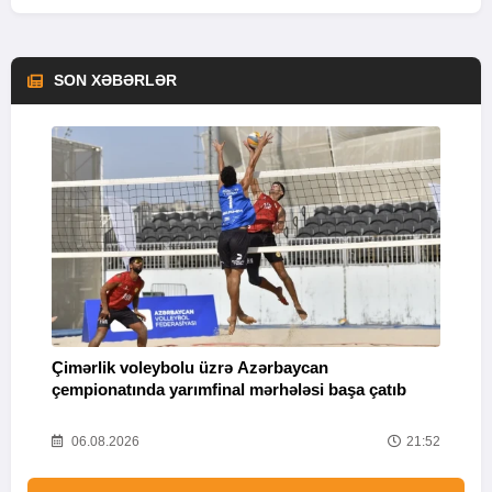
SON XƏBƏRLƏR
Çimərlik voleybolu üzrə Azərbaycan
"
çempionatında yarımfinal mərhələsi başa çatıb
06.08.2026
21:52