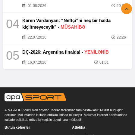
01.08.2026
20:52
04
Karen Vardanyan: “Neftçi”ni heç bir halda
kiçiltməyəcəyik” -
MÜSAHİBƏ
22.07.2026
22:26
05
DÇ-2026: Argentina finalda! -
YENİLƏNİB
16.07.2026
01:01
APA GROUP daxil olan saytlar uzerlər tərəfindən tam dəstəklənir. Müəllif hüquqları
qorunur. Məlumatdan istifadə etdikdə istinad mütləqdir. Məlumat internet səhifələrində
istifadə edildikdə müvafiq keçidin qoyulması mütləqdir.
Bütün xəbərlər
Atletika