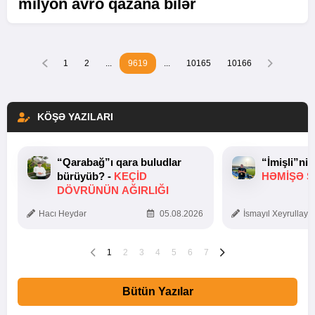
milyon avro qazana bilər
1
2
...
9619
...
10165
10166
KÖŞƏ YAZILARI
“Qarabağ”ı qara buludlar
“İmişli”ni
bürüyüb? -
KEÇID
HƏMIŞƏ Ş
DÖVRÜNÜN AĞIRLIĞI
Hacı Heydər
05.08.2026
İsmayıl Xeyrullaye
1
2
3
4
5
6
7
Bütün Yazılar