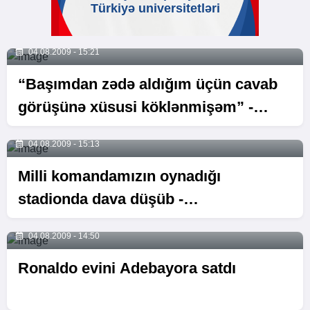
04.08.2009 - 15:21
“Başımdan zədə aldığım üçün cavab
görüşünə xüsusi köklənmişəm” -
MÜSAHİBƏ
04.08.2009 - 15:13
Milli komandamızın oynadığı
stadionda dava düşüb -
FOTOSESSİYA
04.08.2009 - 14:50
Ronaldo evini Adebayora satdı