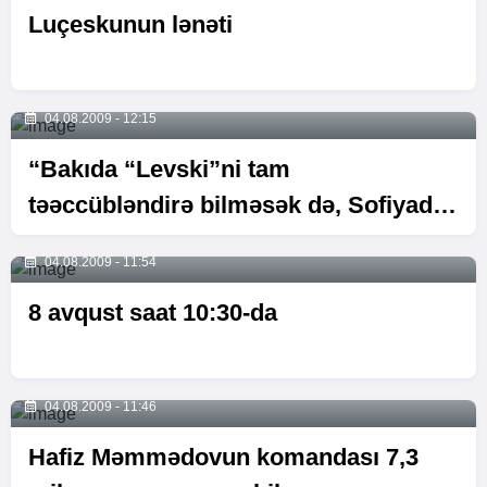
Luçeskunun lənəti
04.08.2009 - 12:15
“Bakıda “Levski”ni tam
təəccübləndirə bilməsək də, Sofiyada
bunu edərik”
04.08.2009 - 11:54
8 avqust saat 10:30-da
04.08.2009 - 11:46
Hafiz Məmmədovun komandası 7,3