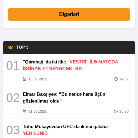
Digərləri
TOP 5
01
"Qarabağ"da iki itki:
"VESTRİ" İLƏ MATÇDA
İŞTİRAK ETMƏYƏCƏKLƏR
13.07.2026
14:37
02
Elmar Baxşıyev: “Bu nəticə hamı üçün
gözlənilməz oldu”
31.07.2026
16:26
03
Tofiq Musayevdən UFC-də ikinci qələbə -
YENİLƏNİB