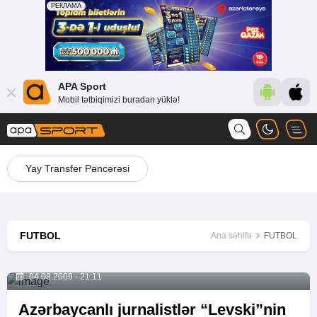
APA Sport
Mobil tətbiqimizi buradan yüklə!
Yay Transfer Pəncərəsi
FUTBOL
Ana səhifə
FUTBOL
04.08.2009 - 21:11
Azərbaycanlı jurnalistlər “Levski”nin